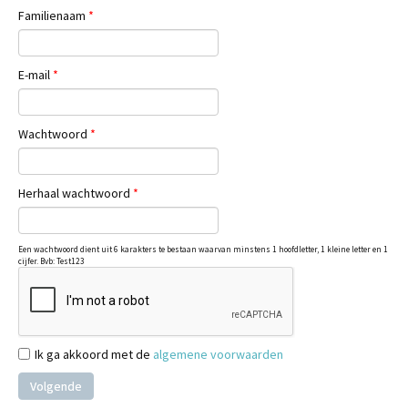
Familienaam
*
E-mail
*
Wachtwoord
*
Herhaal wachtwoord
*
Een wachtwoord dient uit 6 karakters te bestaan waarvan minstens 1 hoofdletter, 1 kleine letter en 1
cijfer. Bvb: Test123
Ik ga akkoord met de
algemene voorwaarden
Volgende